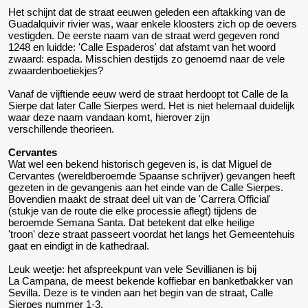
Het schijnt dat de straat eeuwen geleden een aftakking van de
Guadalquivir rivier was, waar enkele kloosters zich op de oevers
vestigden. De eerste naam van de straat werd gegeven rond
1248 en luidde: 'Calle Espaderos' dat afstamt van het woord
zwaard: espada. Misschien destijds zo genoemd naar de vele
zwaardenboetiekjes?
Vanaf de vijftiende eeuw werd de straat herdoopt tot Calle de la
Sierpe dat later Calle Sierpes werd. Het is niet helemaal duidelijk
waar deze naam vandaan komt, hierover zijn
verschillende theorieen.
Cervantes
Wat wel een bekend historisch gegeven is, is dat Miguel de
Cervantes (wereldberoemde Spaanse schrijver) gevangen heeft
gezeten in de gevangenis aan het einde van de Calle Sierpes.
Bovendien maakt de straat deel uit van de 'Carrera Official'
(stukje van de route die elke processie aflegt) tijdens de
beroemde Semana Santa. Dat betekent dat elke heilige
'troon' deze straat passeert voordat het langs het Gemeentehuis
gaat en eindigt in de kathedraal.
Leuk weetje: het afspreekpunt van vele Sevillianen is bij
La Campana, de meest bekende koffiebar en banketbakker van
Sevilla. Deze is te vinden aan het begin van de straat, Calle
Sierpes nummer 1-3.