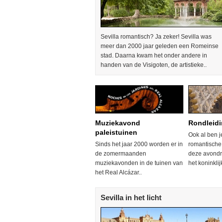
Sevilla romantisch? Ja zeker! Sevilla was
meer dan 2000 jaar geleden een Romeinse
stad. Daarna kwam het onder andere in
handen van de Visigoten, de artistieke..
Muziekavond
Rondleidi
paleistuinen
Ook al ben j
Sinds het jaar 2000 worden er in
romantische
de zomermaanden
deze avondr
muziekavonden in de tuinen van
het koninklij
het Real Alcázar..
Sevilla in het licht