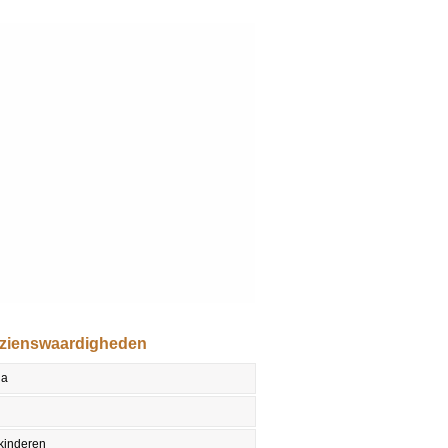
ezienswaardigheden
la
 kinderen