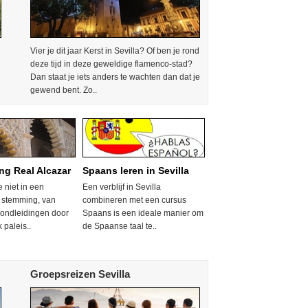
Vier je dit jaar Kerst in Sevilla? Of ben je rond
deze tijd in deze geweldige flamenco-stad?
Dan staat je iets anders te wachten dan dat je
gewend bent. Zo..
ng Real Alcazar
Spaans leren in Sevilla
e niet in een
Een verblijf in Sevilla
 stemming, van
combineren met een cursus
ondleidingen door
Spaans is een ideale manier om
k paleis..
de Spaanse taal te..
Groepsreizen Sevilla