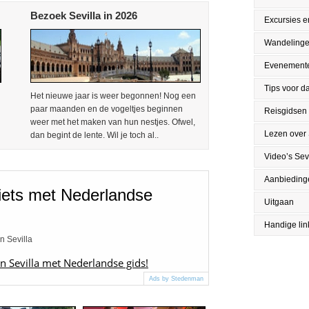
Bezoek Sevilla in 2026
Excursies en
Wandeling
Evenement
Tips voor da
Het nieuwe jaar is weer begonnen! Nog een
paar maanden en de vogeltjes beginnen
Reisgidsen
weer met het maken van hun nestjes. Ofwel,
Lezen over 
dan begint de lente. Wil je toch al..
Video’s Sevi
Aanbieding
fiets met Nederlandse
Uitgaan
Handige lin
n Sevilla
in Sevilla met Nederlandse gids!
Ads by Stedenman