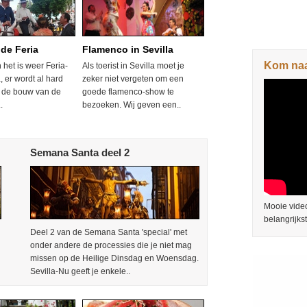
 de Feria
Flamenco in Sevilla
Kom naar
het is weer Feria-
Als toerist in Sevilla moet je
a, er wordt al hard
zeker niet vergeten om een
 de bouw van de
goede flamenco-show te
.
bezoeken. Wij geven een..
Semana Santa deel 2
Mooie video
belangrijks
Deel 2 van de Semana Santa 'special' met
onder andere de processies die je niet mag
missen op de Heilige Dinsdag en Woensdag.
Sevilla-Nu geeft je enkele..