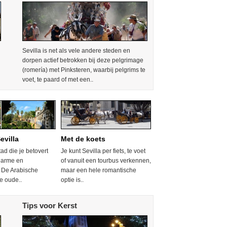
Sevilla is net als vele andere steden en
dorpen actief betrokken bij deze pelgrimage
(romería) met Pinksteren, waarbij pelgrims te
voet, te paard of met een..
evilla
Met de koets
tad die je betovert
Je kunt Sevilla per fiets, te voet
harme en
of vanuit een tourbus verkennen,
 De Arabische
maar een hele romantische
e oude..
optie is..
Tips voor Kerst