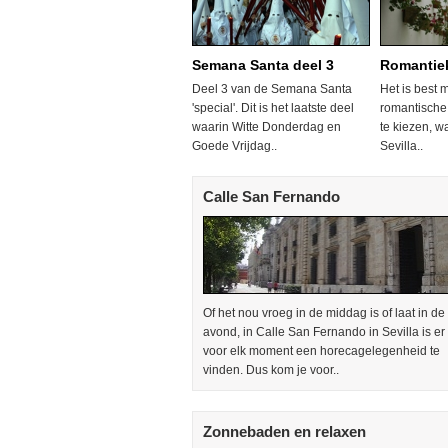
Semana Santa deel 3
Romantiek
Deel 3 van de Semana Santa
Het is best 
'special'. Dit is het laatste deel
romantische 
waarin Witte Donderdag en
te kiezen, wa
Goede Vrijdag..
Sevilla..
Calle San Fernando
Of het nou vroeg in de middag is of laat in de
avond, in Calle San Fernando in Sevilla is er
voor elk moment een horecagelegenheid te
vinden. Dus kom je voor..
Zonnebaden en relaxen