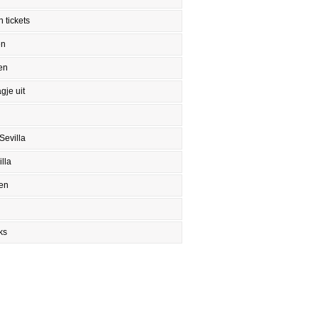
 tickets
en
en
gje uit
Sevilla
lla
en
ks