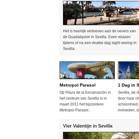
Het is heerlijk vertoeven aan de oevers van
de Guadalquivir in Sevilla. Even relaxen
tijdens of na een drukke dag sight-seeing in
Sevilla.
Metropol Parasol
1 Dag in S
Op Plaza de la Encarnación in
Sevilla, de s
het centrum van Sevilla is in
door haar c
maart 2011 het bijzondere
schoonheid.
Metropol Parasol..
invloeden, d
Vier Valentijn in Sevilla