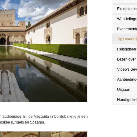
Excursies en
Wandeling
Evenement
Tips voor da
Reisgidsen
Lezen over 
Video’s Sevi
Aanbieding
Uitgaan
Handige lin
en audioguide. Bij de Mezquita in Cordoba krijg je een
moskee (Engels en Spaans).