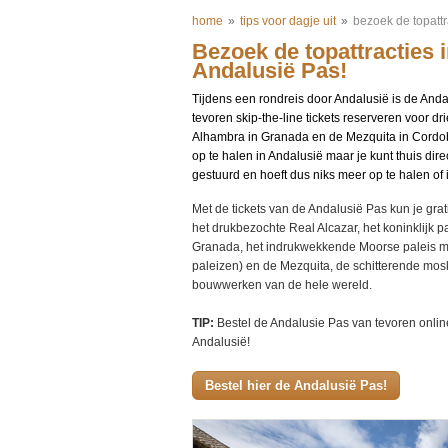
home
»
tips voor dagje uit
»
bezoek de topattr
Bezoek de topattracties 
Andalusië Pas!
Tijdens een rondreis door Andalusië is de And
tevoren skip-the-line tickets reserveren voor dri
Alhambra in Granada en de Mezquita in Cordoba 
op te halen in Andalusië maar je kunt thuis direct
gestuurd en hoeft dus niks meer op te halen of 
Met de tickets van de Andalusië Pas kun je grati
het drukbezochte Real Alcazar, het koninklijk p
Granada, het indrukwekkende Moorse paleis met
paleizen) en de Mezquita, de schitterende mosk
bouwwerken van de hele wereld.
TIP:
Bestel de Andalusie Pas van tevoren online
Andalusië!
Bestel hier de Andalusië Pas!