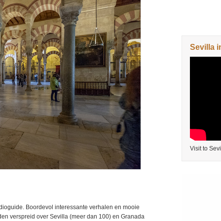
Sevilla i
Visit to Sevi
dioguide. Boordevol interessante verhalen en mooie
en verspreid over Sevilla (meer dan 100) en Granada