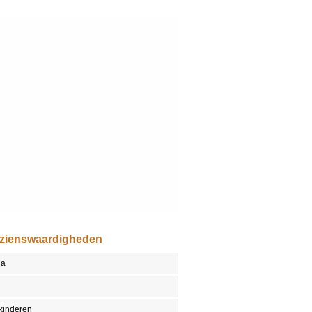
ezienswaardigheden
la
 kinderen