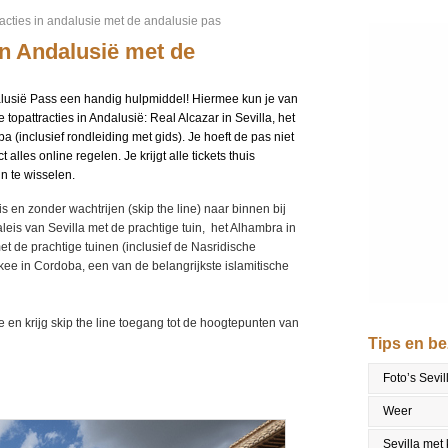
acties in andalusie met de andalusie pas
in Andalusië met de
alusië Pass een handig hulpmiddel! Hiermee kun je van
e topattracties in Andalusië: Real Alcazar in Sevilla, het
(inclusief rondleiding met gids). Je hoeft de pas niet
 alles online regelen. Je krijgt alle tickets thuis
in te wisselen.
s en zonder wachtrijen (skip the line) naar binnen bij
aleis van Sevilla met de prachtige tuin, het Alhambra in
 de prachtige tuinen (inclusief de Nasridische
ee in Cordoba, een van de belangrijkste islamitische
 en krijg skip the line toegang tot de hoogtepunten van
Tips en b
Foto’s Sevil
Weer
Sevilla met