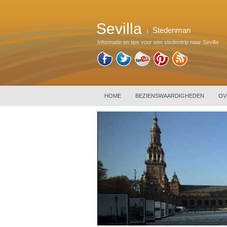
Sevilla
Stedenman
|
Informatie en tips voor een stedentrip naar Sevilla
HOME
BEZIENSWAARDIGHEDEN
OV