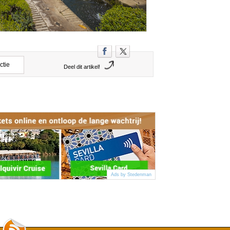
ctie
Deel dit artikel!
Ads by Stedenman