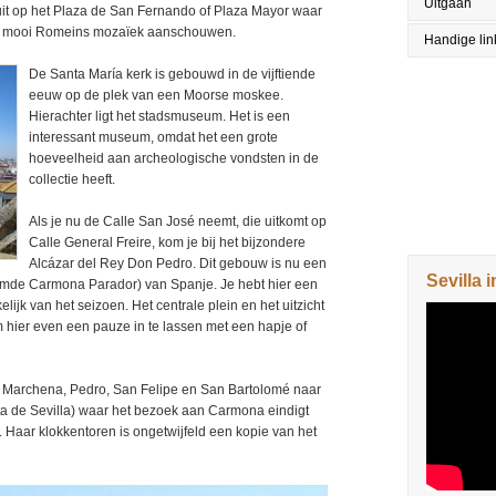
Uitgaan
uit op het Plaza de San Fernando of Plaza Mayor waar
een mooi Romeins mozaïek aanschouwen.
Handige lin
De Santa María kerk is gebouwd in de vijftiende
eeuw op de plek van een Moorse moskee.
Hierachter ligt het stadsmuseum. Het is een
interessant museum, omdat het een grote
hoeveelheid aan archeologische vondsten in de
collectie heeft.
Als je nu de Calle San José neemt, die uitkomt op
Calle General Freire, kom je bij het bijzondere
Alcázar del Rey Don Pedro. Dit gebouw is nu een
Sevilla i
aamde Carmona Parador) van Spanje. Je hebt hier een
jk van het seizoen. Het centrale plein en het uitzicht
m hier even een pauze in te lassen met een hapje of
 de Marchena, Pedro, San Felipe en San Bartolomé naar
rta de Sevilla) waar het bezoek aan Carmona eindigt
 Haar klokkentoren is ongetwijfeld een kopie van het