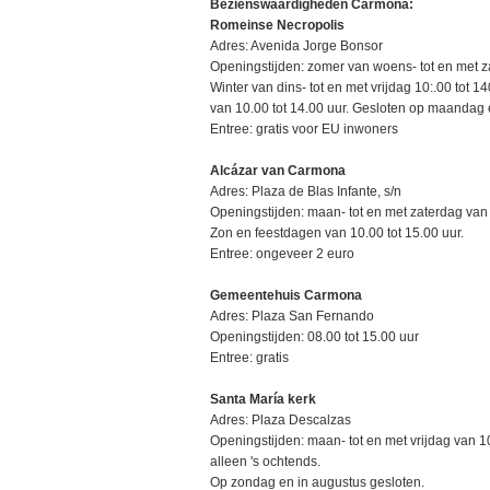
Bezienswaardigheden Carmona:
Romeinse Necropolis
Adres: Avenida Jorge Bonsor
Openingstijden: zomer van woens- tot en met za
Winter van dins- tot en met vrijdag 10:.00 tot 
van 10.00 tot 14.00 uur. Gesloten op maandag 
Entree: gratis voor EU inwoners
Alcázar van Carmona
Adres: Plaza de Blas Infante, s/n
Openingstijden: maan- tot en met zaterdag van 
Zon en feestdagen van 10.00 tot 15.00 uur.
Entree: ongeveer 2 euro
Gemeentehuis Carmona
Adres: Plaza San Fernando
Openingstijden: 08.00 tot 15.00 uur
Entree: gratis
Santa María kerk
Adres: Plaza Descalzas
Openingstijden: maan- tot en met vrijdag van 10
alleen 's ochtends.
Op zondag en in augustus gesloten.