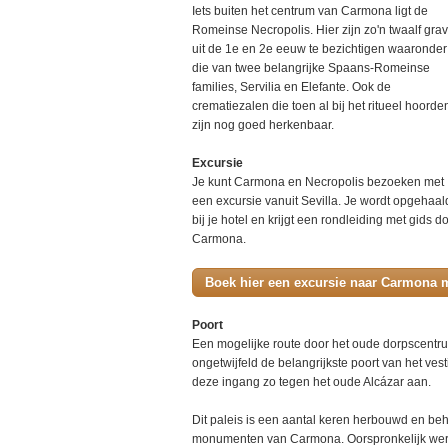
Iets buiten het centrum van Carmona ligt de
Romeinse Necropolis. Hier zijn zo'n twaalf gra
uit de 1e en 2e eeuw te bezichtigen waaronder
die van twee belangrijke Spaans-Romeinse
families, Servilia en Elefante. Ook de
crematiezalen die toen al bij het ritueel hoorde
zijn nog goed herkenbaar.
Excursie
Je kunt Carmona en Necropolis bezoeken met
een excursie vanuit Sevilla. Je wordt opgehaal
bij je hotel en krijgt een rondleiding met gids d
Carmona.
Boek hier een excursie naar Carmona m
Poort
Een mogelijke route door het oude dorpscentrum
ongetwijfeld de belangrijkste poort van het vest
deze ingang zo tegen het oude Alcázar aan.
Dit paleis is een aantal keren herbouwd en beh
monumenten van Carmona. Oorspronkelijk werd