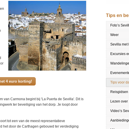
ven
Tips en b
Foto’s Sevil
n
Weer
Sevilla met
Excursies en
d
oor
Wandeling
Evenement
et 4 euro korting!
Tips voor da
Reisgidsen
 van Carmona begint bij 'La Puerta de Sevilla'. Dit is
Lezen over 
ingwerk ter beveiliging van het dorp. Je loopt door
Video’s Sevi
Aanbieding
oort tot een van de meest representatieve
 het door de Carthagen gebouwd ter verdediging