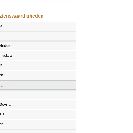
ezienswaardigheden
la
 kinderen
 tickets
en
en
gje uit
Sevilla
lla
en