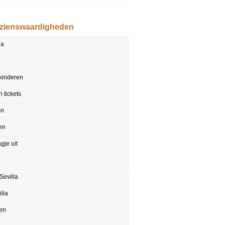
ezienswaardigheden
la
 kinderen
 tickets
en
en
gje uit
Sevilla
lla
en