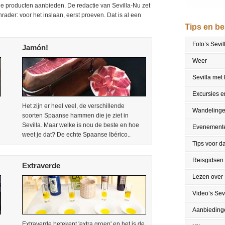
che producten aanbieden. De redactie van Sevilla-Nu zet
nrader: voor het inslaan, eerst proeven. Dat is al een
Tips en b
Foto’s Sevil
Jamón!
Weer
Sevilla met
Excursies en
Het zijn er heel veel, de verschillende
Wandeling
soorten Spaanse hammen die je ziet in
Sevilla. Maar welke is nou de beste en hoe
Evenement
weet je dat? De echte Spaanse Ibérico..
Tips voor da
Reisgidsen
Extraverde
Lezen over 
Video’s Sevi
Aanbieding
Extraverde betekent 'extra groen' en het is de