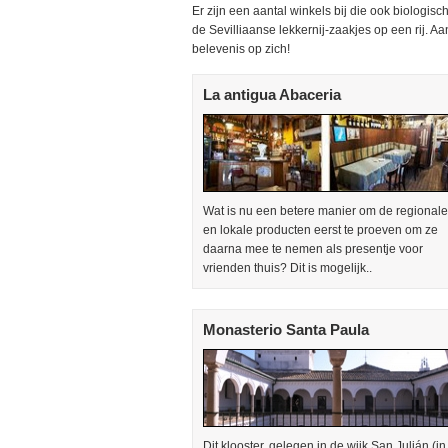
Er zijn een aantal winkels bij die ook biologis
de Sevilliaanse lekkernij-zaakjes op een rij. Aa
belevenis op zich!
La antigua Abaceria
Wat is nu een betere manier om de regionale
en lokale producten eerst te proeven om ze
daarna mee te nemen als presentje voor
vrienden thuis? Dit is mogelijk..
Monasterio Santa Paula
Dit klooster, gelegen in de wijk San Julián (in