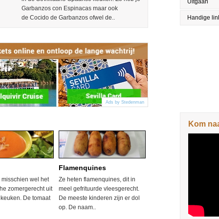
Uitgaan
Garbanzos con Espinacas maar ook
de Cocido de Garbanzos ofwel de..
Handige lin
Ads by Stedenman
Kom naar
o
Flamenquines
 misschien wel het
Ze heten flamenquines, dit in
he zomergerecht uit
meel gefrituurde vleesgerecht.
keuken. De tomaat
De meeste kinderen zijn er dol
op. De naam..