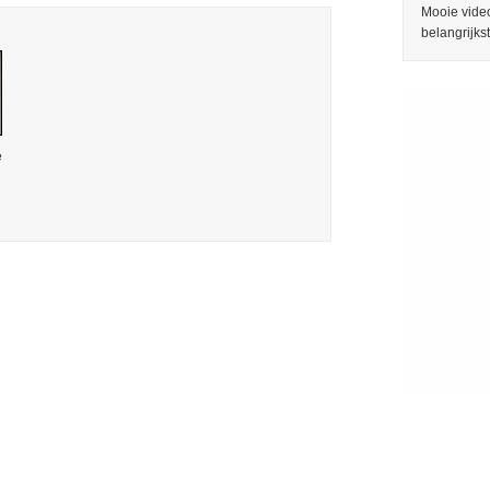
Mooie video
belangrijks
e