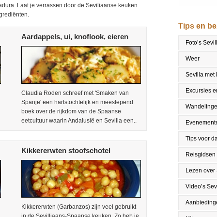
madura. Laat je verrassen door de Seviliaanse keuken
ngrediënten.
Tips en b
Aardappels, ui, knoflook, eieren
Foto’s Sevil
Weer
Sevilla met
Excursies en
Claudia Roden schreef met 'Smaken van
Spanje' een hartstochtelijk en meeslepend
Wandeling
boek over de rijkdom van de Spaanse
eetcultuur waarin Andalusië en Sevilla een..
Evenement
Tips voor da
Kikkererwten stoofschotel
Reisgidsen
Lezen over 
Video’s Sevi
Aanbieding
Kikkererwten (Garbanzos) zijn veel gebruikt
in de Sevilliaans-Spaanse keuken. Zo heb je