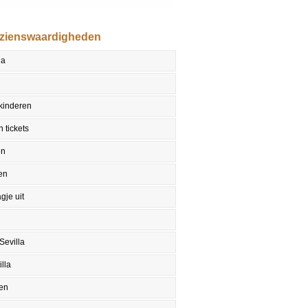
ezienswaardigheden
la
 kinderen
 tickets
en
en
gje uit
Sevilla
lla
en