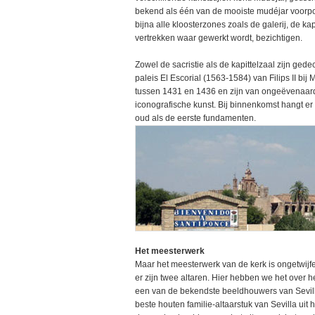
bekend als één van de mooiste mudéjar voorpo
bijna alle kloosterzones zoals de galerij, de kap
vertrekken waar gewerkt wordt, bezichtigen.
Zowel de sacristie als de kapittelzaal zijn gede
paleis El Escorial (1563-1584) van Filips II bi
tussen 1431 en 1436 en zijn van ongeëvenaard
iconografische kunst. Bij binnenkomst hangt er 
oud als de eerste fundamenten.
Het meesterwerk
Maar het meesterwerk van de kerk is ongetwijfe
er zijn twee altaren. Hier hebben we het over 
een van de bekendste beeldhouwers van Sevilla
beste houten familie-altaarstuk van Sevilla uit