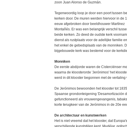
zoon Juan Alonso de Guzmán.
Tegenwoordig loop je door een poort tussen b
kerken door. De muren werden hiervoor in de 
eeuw afgebroken door beeldhouwer Martínez
Montañés. Er was een belangrijk verschil tuss
beide kerken. Zo deed de oudste kerk voorname
dienst als rustplaats voor de adellijke familie e
het enkel de gebedsplaats van de monniken. 
bijgebouwde kerk was bestemd voor de kerkdie
Monniken
De eerste abdijorde waren de Cisterciënser mo
waarna de kloosterorde 'Jerónimos' het kloost
werd in dit klooster begonnen met de vertaling 
De Jerónimos bewoonden het klooster tot 1835.
Spaanse grondonteigening 'Desamortización de
gefunctioneerd als vrouwengevangenis, tabaks- 
korte terugkeer van de Jerónimos in de 20e eeuw
De architectuur en kunstwerken
Het is niet vreemd dat het klooster, dat Europa's
verschillende kunststijlen kent. Mudéjar, gotisc