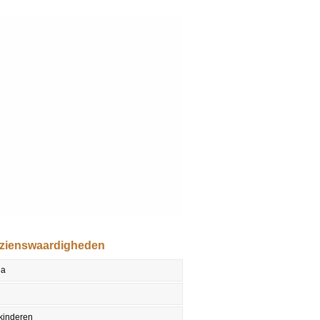
ezienswaardigheden
la
 kinderen