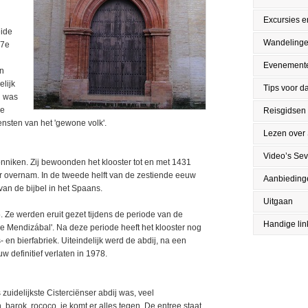
Excursies en
eide
Wandeling
17e
Evenement
en
lijk
Tips voor da
n was
De
Reisgidsen
nsten van het 'gewone volk'.
Lezen over 
Video’s Sevi
nniken. Zij bewoonden het klooster tot en met 1431
er overnam. In de tweede helft van de zestiende eeuw
Aanbieding
van de bijbel in het Spaans.
Uitgaan
 Ze werden eruit gezet tijdens de periode van de
Handige lin
 Mendizábal'. Na deze periode heeft het klooster nog
en bierfabriek. Uiteindelijk werd de abdij, na een
 definitief verlaten in 1978.
 zuidelijkste Cisterciënser abdij was, veel
h, barok, rococo, je komt er alles tegen. De entree staat