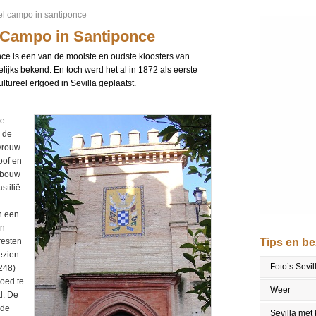
del campo in santiponce
l Campo in Santiponce
nce is een van de mooiste en oudste kloosters van
ijks bekend. En toch werd het al in 1872 als eerste
ultureel erfgoed in Sevilla geplaatst.
de
z de
vrouw
oof en
e bouw
stilië.
n een
an
 resten
Tips en b
ezien
Foto’s Sevil
248)
oed te
Weer
d. De
 de
Sevilla met