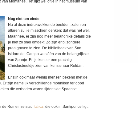
 van Montañés. Het lijkt wel of je in het museum van
Nog niet ten einde
Na al deze indrukwekkende beelden, zalen en
altaren zul je misschien denken: dat was het wel.
Maar nee, er zijn nog meer belangrijke details die
je niet zo snel ontdekt. Zo zijn er bijzondere
praalgraven te zien. De bibliotheek van San
Isidoro del Campo was één van de belangrijkste
van Spanje. En je kunt er een prachtig
Christusbeeldje zien van kunstenaar Roldán.
Er zijn ook maar weinig mensen bekend met de
me. Er zijn namelijk verschillende monniken ter dood
oeken die verboden waren tijdens de Spaanse
an de Romeinse stad
Italica
, die ook in Santiponce ligt.