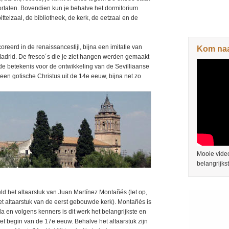
rtalen. Bovendien kun je behalve het dormitorium
ittelzaal, de bibliotheek, de kerk, de eetzaal en de
coreerd in de renaissancestijl, bijna een imitatie van
Kom naar
j Madrid. De fresco´s die je ziet hangen werden gemaakt
e betekenis voor de ontwikkeling van de Sevilliaanse
een gotische Christus uit de 14e eeuw, bijna net zo
Mooie video
belangrijks
ld het altaarstuk van Juan Martínez Montañés (let op,
het altaarstuk van de eerst gebouwde kerk). Montañés is
 en volgens kenners is dit werk het belangrijkste en
 het begin van de 17e eeuw. Behalve het altaarstuk zijn