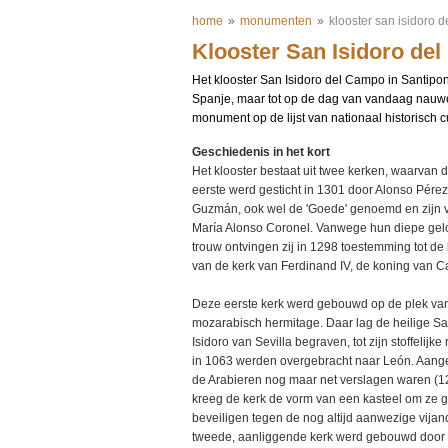
home
»
monumenten
»
klooster san isidoro 
Klooster San Isidoro de
Het klooster San Isidoro del Campo in Santipo
Spanje, maar tot op de dag van vandaag nauwel
monument op de lijst van nationaal historisch c
Geschiedenis in het kort
Het klooster bestaat uit twee kerken, waarvan 
eerste werd gesticht in 1301 door Alonso Pére
Guzmán, ook wel de 'Goede' genoemd en zijn 
María Alonso Coronel. Vanwege hun diepe gel
trouw ontvingen zij in 1298 toestemming tot d
van de kerk van Ferdinand IV, de koning van Ca
Deze eerste kerk werd gebouwd op de plek va
mozarabisch hermitage. Daar lag de heilige S
Isidoro van Sevilla begraven, tot zijn stoffelijke
in 1063 werden overgebracht naar León. Aang
de Arabieren nog maar net verslagen waren (1
kreeg de kerk de vorm van een kasteel om ze g
beveiligen tegen de nog altijd aanwezige vijan
tweede, aanliggende kerk werd gebouwd door