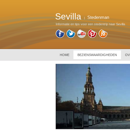
Sevilla
Stedenman
|
Informatie en tips voor een stedentrip naar Sevilla
HOME
BEZIENSWAARDIGHEDEN
OV