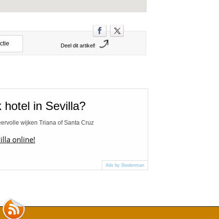
ctie
Deel dit artikel!
hotel in Sevilla?
feervolle wijken Triana of Santa Cruz
lla online!
Ads by Stedenman