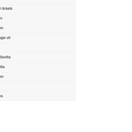
 tickets
en
en
gje uit
Sevilla
lla
en
ks