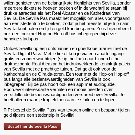
willen genieten van de belangrijkste highlights van Sevilla, zonder
meerdere tickets te hoeven boeken of in de wachtrij te staan bij
drukke attracties als het Real Alcazar en de Kathedraal van
Sevilla. De Sevilla Pas maakt het mogelijk om alles voorafgaand
aan een stedentrip te boeken, zodat je het meeste uit je trip naar
Sevilla kunt halen en tijd en geld kan besparen. Zo is bijvoorbeeld
ook een tour met Hop-on Hop-off bus inbegrepen bij deze
handige stadspas.
Ontdek Sevilla op een ontspannen en goedkope manier met de
Sevilla Digital Pass. Met je ticket kun je via een aparte ingang
gratis en zonder wachtrijen (skip the line) naar binnen bij het
drukbezochte Real Alcazar, het indrukwekkende koninklijk paleis
van Sevilla met de prachtige tuinen. Dat geldt ook voor de
Kathedraal en de Giralda-toren. Een tour met de Hop-on Hop-off
bus langs alle bezienswaardigheden van Sevilla is ook
inbegrepen. Bij de pas hoort ook een app met audioguide.
Boordevol interessante verhalen en mooie beelden over
verschillende bezienswaardigheden verspreid over Sevilla. Je
hoeft alleen maar je koptelefoon aan te sluiten en te lopen!
TIP:
bestel de Sevilla Pass van tevoren online en bespaar tijd en
geld tijdens een stedentrip in Sevilla!
Bestel hier de Sevilla Pass