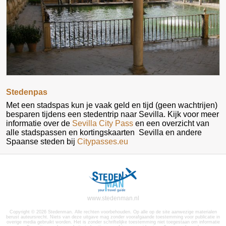
Stedenpas
Met een stadspas kun je vaak geld en tijd (geen wachtrijen)
besparen tijdens een stedentrip naar Sevilla. Kijk voor meer
informatie over de
Sevilla City Pass
en een overzicht van
alle stadspassen en kortingskaarten Sevilla en andere
Spaanse steden bij
Citypasses.eu
www.stedenman.nl
Copyright © 2026 Stedenman. Alle rechten voorbehouden. Op alle op de site aanwezige materialen
berust auteursrecht. Niets van deze uitgave mag zonder voorafgaande toestemming voor publicatie in
overige media gebruikt worden. Het is zonder schriftelijke toestemming niet toegestaan om informatie