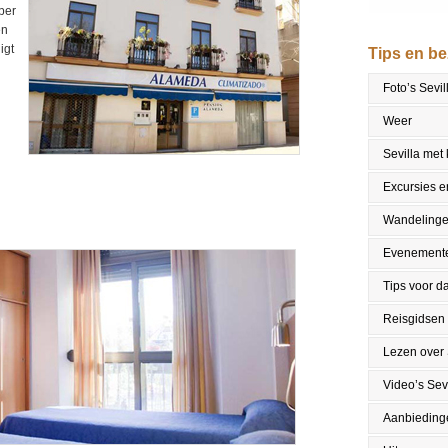
per
en
igt
Tips en b
Foto’s Sevil
Weer
Sevilla met
Excursies en
Wandeling
Evenement
Tips voor da
Reisgidsen
Lezen over 
Video’s Sevi
Aanbieding