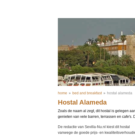
home
»
bed and breakfast
»
hostal alameda
Hostal Alameda
Zoals de naam al zegt, dit hostal is gelegen aa
genieten van vele barren, terrassen en cafe's. D
De redactie van Sevilla-Nu.nl kiest dit hostal
vanwege de goede prijs- en kwaliteitsverhoudi