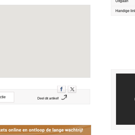
Uitgaan
Handige lin
ctie
Deel dit artikel!