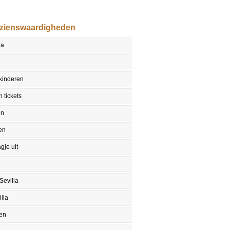
ezienswaardigheden
la
 kinderen
 tickets
en
en
gje uit
Sevilla
lla
en